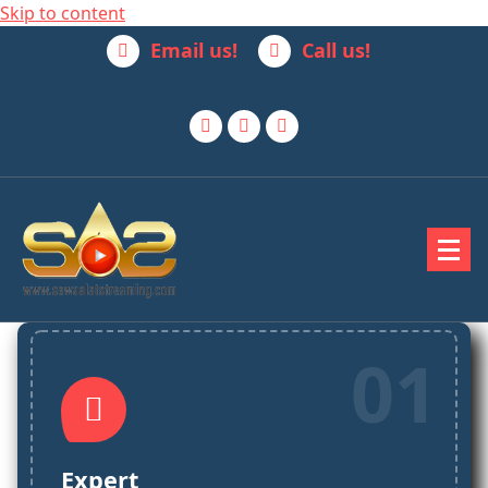
Skip to content
Email us!
Call us!
Jasa Penyewaan Alat Streaming Terbaik
01
Expert